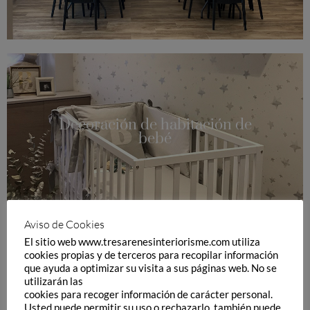
Decoración de habitación de
bebé
Aviso de Cookies
El sitio web www.tresarenesinteriorisme.com utiliza
cookies propias y de terceros para recopilar información
que ayuda a optimizar su visita a sus páginas web. No se
utilizarán las
cookies para recoger información de carácter personal.
Diseño de interior en unifamiliar
Usted puede permitir su uso o rechazarlo, también puede