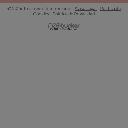
b
a
o
g
© 2026 Tresarenes Interiorisme |
Aviso Legal
Política de
o
r
Cookies
Política de Privacidad
k
a
-
m
f
DISEÑO DE PÁGINAS WEB